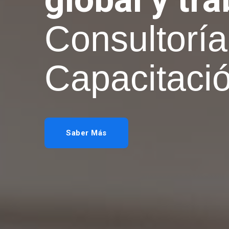
certificad
Saber Más